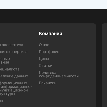
Компания
я экспертиза
О нас
ная экспертиза
Портфолио
онные
Цены
вания
Статьи
пециалиста
Политика
овление данных
конфиденциальности
нформационных
Вакансии
и информационно-
муникационной
руктуры
нг