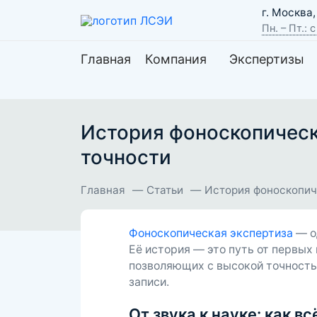
г. Москва
Пн. – Пт.: 
Главная
Компания
Экспертизы
История фоноскопическ
точности
Главная
Статьи
История фоноскопиче
Фоноскопическая экспертиза
— о
Её история — это путь от первы
позволяющих с высокой точность
записи.
От звука к науке: как в