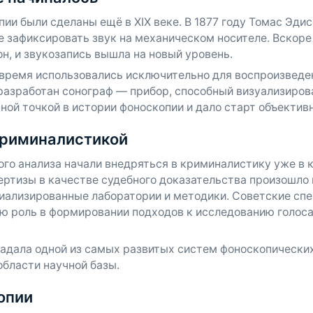
ии были сделаны ещё в XIX веке. В 1877 году Томас Эди
е зафиксировать звук на механическом носителе. Вскор
, и звукозапись вышла на новый уровень.
время использовались исключительно для воспроизведени
ыл разработан сонограф — прибор, способный визуализиро
ной точкой в истории фоноскопии и дало старт объекти
криминалистикой
го анализа начали внедряться в криминалистику уже в к
ртизы в качестве судебного доказательства произошло в 
иализированные лаборатории и методики. Советские спе
ую роль в формировании подходов к исследованию голоса
ладала одной из самых развитых систем фоноскопических
области научной базы.
опии