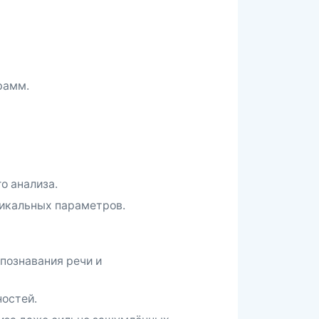
рамм.
го анализа.
никальных параметров.
спознавания речи и
ностей.