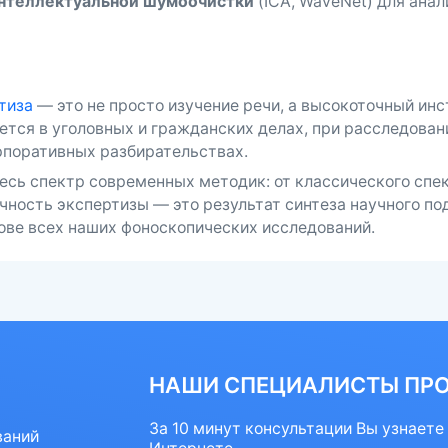
нтеллектуальной шумоочистки
(ICA, WaveNet) для ана
тиза
— это не просто изучение речи, а высокоточный ин
ется в уголовных и гражданских делах, при расследовани
рпоративных разбирательствах.
сь спектр современных методик: от классического спек
ность экспертизы — это результат синтеза научного под
ове всех наших фоноскопических исследований.
НАШИ СПЕЦИАЛИСТЫ ПР
За 10 минут консультации Вы узнаете 
ваний