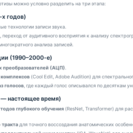
тизы можно условно разделить на три этапа:
-х годов)
вые технологии записи звука.
и, переход от аудитивного восприятия к анализу спектрог
многократного анализа записей.
ии (1990–2000-е)
х преобразователей (АЦП)
.
 комплексов
(Cool Edit, Adobe Audition) для спектрально
з голосов
, где каждый голос описывался по десяткам у
 — настоящее время)
тодов глубокого обучения
(ResNet, Transformer) для ра
 тракта
для точного воссоздания анатомических особен