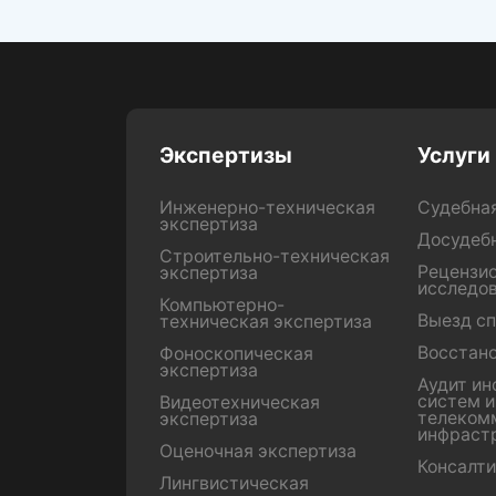
Экспертизы
Услуги
Инженерно-техническая
Судебна
экспертиза
Досудеб
Строительно-техническая
Рецензи
экспертиза
исследо
Компьютерно-
Выезд с
техническая экспертиза
Восстан
Фоноскопическая
экспертиза
Аудит и
систем 
Видеотехническая
телеком
экспертиза
инфраст
Оценочная экспертиза
Консалти
Лингвистическая