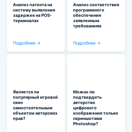
Анализ патента на
Анализ соответствия
систему выявления
программного
задержек на POS-
обеспечения
терминалах
заявленным
требованиям
Подробнее →
Подробнее →
Является ли
Можно ли
популярный игровой
подтвердить
скин
авторство
самостоятельным
цифрового
объектом авторских
изображения только
прав?
скриншотами
Photoshop?