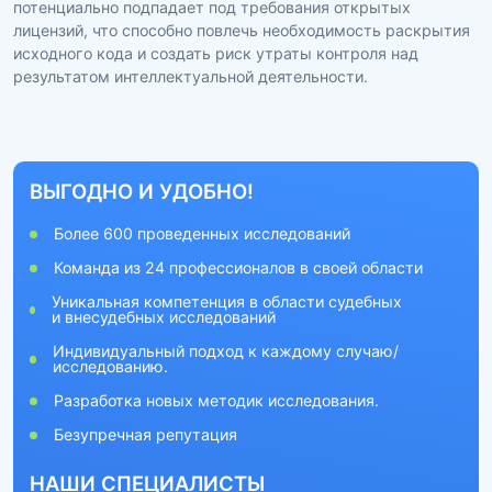
потенциально подпадает под требования открытых
лицензий, что способно повлечь необходимость раскрытия
исходного кода и создать риск утраты контроля над
результатом интеллектуальной деятельности.
ВЫГОДНО И УДОБНО!
Более 600 проведенных исследований
Команда из 24 профессионалов в своей области
Уникальная компетенция в области судебных
и внесудебных исследований
Индивидуальный подход к каждому случаю/
исследованию.
Разработка новых методик исследования.
Безупречная репутация
НАШИ СПЕЦИАЛИСТЫ